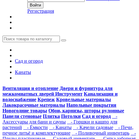
Регистрация
Сад и огород
Канаты
Вентиляция и отопление
Двери и фурнитура для
межкомнатных дверей
Инструмент
Канализация и
водоснабжение
Крепеж
Кровельные материалы
Лакокрасочные материалы
Напольные покрытия
Новогодние товары
Обои, карнизы, шторы рулонные
Панели стеновые
Плитка
Потолки
Сад и огород
-
Аксессуары для бани и сауны
- Горшки и кашпо для
растений
- Ёмкости
- Канаты
- Качели садовые
- Печи,
печное литьё и комплектующие
- Поливочный инвентарь
-
Пруды пластиковые
- Садовый инвентарь
- Сетка заборная