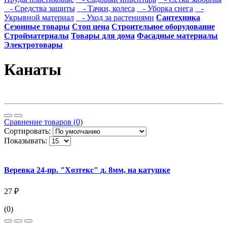
- Средства защиты
- Тачки, колеса
- Уборка снега
-
Укрывной материал
- Уход за растениями
Сантехника
Сезонные товары
Стоп цена
Строительное оборудование
Стройматериалы
Товары для дома
Фасадные материалы
Электротовары
Канаты
Сравнение товаров (0)
Сортировать:
Показывать:
Веревка 24-пр. "Хозтекс" д. 8мм, на катушке
27 ₽
(0)