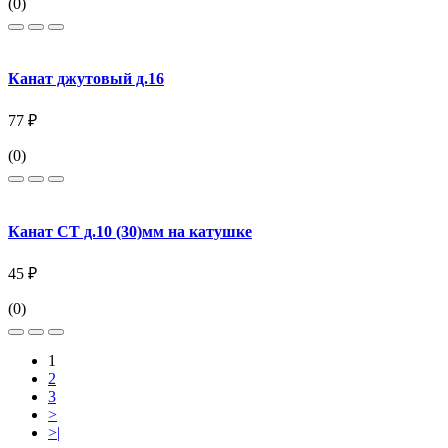
(0)
Канат джутовый д.16
77 ₽
(0)
Канат СТ д.10 (30)мм на катушке
45 ₽
(0)
1
2
3
>
>|