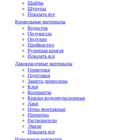
Шайбы
Шурупы
Показать все
Кровельные материалы
Водосток
Ондувилла
Ондулин
Профнастил
Рулонная кровля
Показать все
Лакокрасочные материалы
Герметики
Грунтовки
Защита древесины
Клея
Колоранты
Краски водоэмульсионные
Лаки
Пены монтажные
Пропитка
Растворители
Эмали
Показать все
Напольные покрытия