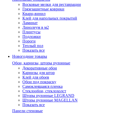
Восковые мелки для реставрации
Грязезащитные коврики
Кварц-винил
Клей для напольных покрытий
Ламинат
Линолеум в м2
Плинтусы
Подложки
Пороги
Теплый пол
Показать все
Новогодние товары
Обои, карнизы, шторы рулонные
Декоративные обои
Карнизы для штор
Клей для обоев
Обои под покраску
Самоклеящаяся пленка
Стеклообои, стеклохолст
Шторы рулонные LEGRAND
Шторы рулонные MAGELLAN
Показать все
Панели стеновые