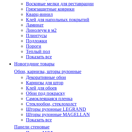
Восковые мелки для реставрации
Грязезащитные коврики
Кварц-винил
Клей для напольных покрытий
Ламинат
Линолеум в м2
Плинтусы
Подложки
Пороги
Теплый пол
Показать все
Новогодние товары
Обои, карнизы, шторы рулонные
Декоративные обои
Карнизы для штор
Клей для обоев
Обои под покраску
Самоклеящаяся пленка
Стеклообои, стеклохолст
Шторы рулонные LEGRAND
Шторы рулонные MAGELLAN
Показать все
Панели стеновые