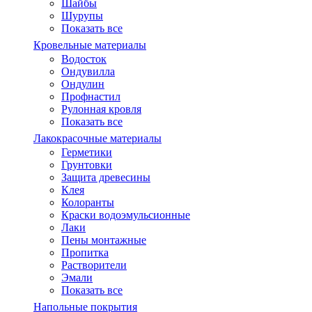
Шайбы
Шурупы
Показать все
Кровельные материалы
Водосток
Ондувилла
Ондулин
Профнастил
Рулонная кровля
Показать все
Лакокрасочные материалы
Герметики
Грунтовки
Защита древесины
Клея
Колоранты
Краски водоэмульсионные
Лаки
Пены монтажные
Пропитка
Растворители
Эмали
Показать все
Напольные покрытия