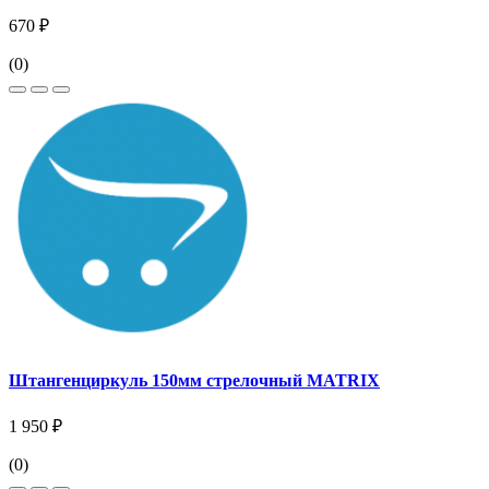
670 ₽
(0)
Штангенциркуль 150мм стрелочный MATRIX
1 950 ₽
(0)