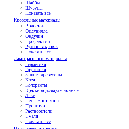
Шайбы
Шурупы
Показать все
Кровельные материалы
Водосток
Ондувилла
Ондулин
Профнастил
Рулонная кровля
Показать все
Лакокрасочные материалы
Герметики
Грунтовки
Защита древесины
Клея
Колоранты
Краски водоэмульсионные
Лаки
Пены монтажные
Пропитка
Растворители
Эмали
Показать все
Напольные покрытия