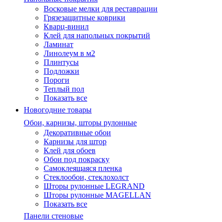
Восковые мелки для реставрации
Грязезащитные коврики
Кварц-винил
Клей для напольных покрытий
Ламинат
Линолеум в м2
Плинтусы
Подложки
Пороги
Теплый пол
Показать все
Новогодние товары
Обои, карнизы, шторы рулонные
Декоративные обои
Карнизы для штор
Клей для обоев
Обои под покраску
Самоклеящаяся пленка
Стеклообои, стеклохолст
Шторы рулонные LEGRAND
Шторы рулонные MAGELLAN
Показать все
Панели стеновые