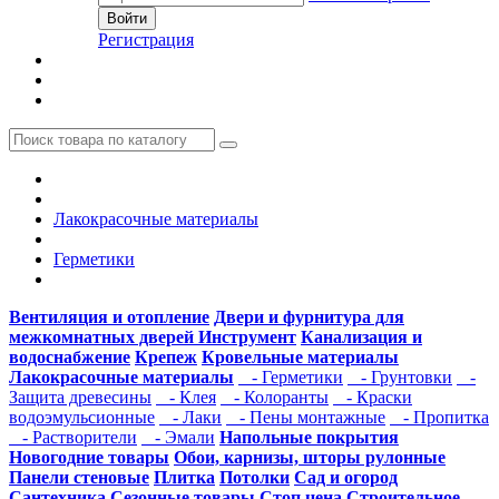
Регистрация
Лакокрасочные материалы
Герметики
Вентиляция и отопление
Двери и фурнитура для
межкомнатных дверей
Инструмент
Канализация и
водоснабжение
Крепеж
Кровельные материалы
Лакокрасочные материалы
- Герметики
- Грунтовки
-
Защита древесины
- Клея
- Колоранты
- Краски
водоэмульсионные
- Лаки
- Пены монтажные
- Пропитка
- Растворители
- Эмали
Напольные покрытия
Новогодние товары
Обои, карнизы, шторы рулонные
Панели стеновые
Плитка
Потолки
Сад и огород
Сантехника
Сезонные товары
Стоп цена
Строительное